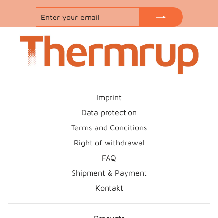
ENTER
SUBSCRIBE
YOUR
EMAIL
Imprint
Data protection
Terms and Conditions
Right of withdrawal
FAQ
Shipment & Payment
Kontakt
Products