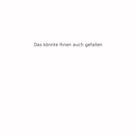
Das könnte Ihnen auch gefallen
USB
Verlängerungsk
abel 120cm
€8,95