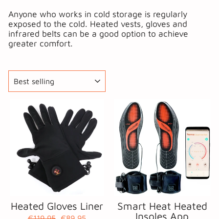
Anyone who works in cold storage is regularly
exposed to the cold. Heated vests, gloves and
infrared belts can be a good option to achieve
greater comfort.
SORT
Sale
Heated Gloves Liner
Smart Heat Heated
Insoles App
Regular
Sale
€119,95
€89,95