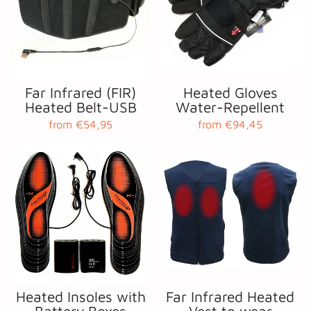
Far Infrared (FIR)
Heated Gloves
Heated Belt-USB
Water-Repellent
from €54,95
from €94,45
Heated Insoles with
Far Infrared Heated
Battery Boxes
Vest to wear