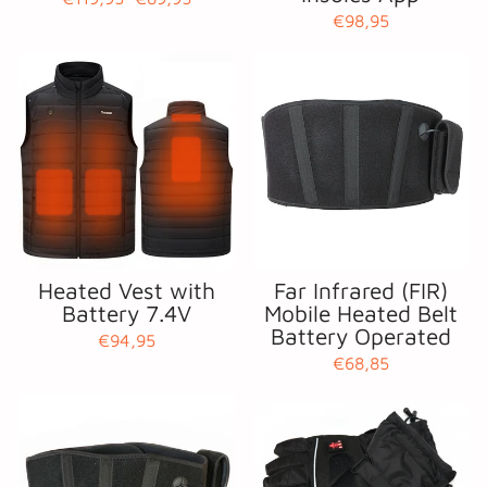
price
price
€98,95
Heated Vest with
Far Infrared (FIR)
Battery 7.4V
Mobile Heated Belt
Battery Operated
€94,95
€68,85