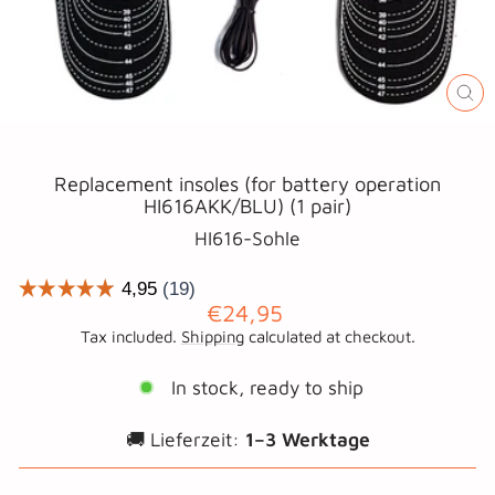
CL
(E
Replacement insoles (for battery operation
HI616AKK/BLU) (1 pair)
HI616-Sohle
Regular
€24,95
price
Tax included.
Shipping
calculated at checkout.
In stock, ready to ship
🚚 Lieferzeit:
1–3 Werktage