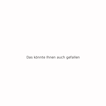
ai
r)
€24,95
Das könnte Ihnen auch gefallen