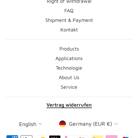
Right of withdrawal
FAQ
Shipment & Payment
Kontakt
Products
Applications
Technologie
About Us
Service
Vertrag widerrufen
Currency
Language
Germany (EUR €)
English