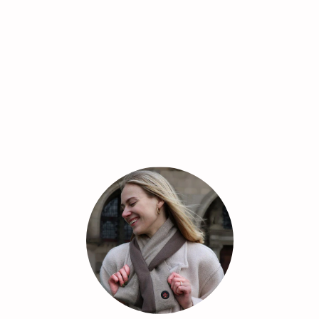
Replacement
insoles (for
battery
operation
HI616AKK/BLU)
(1 pair)
€24,95